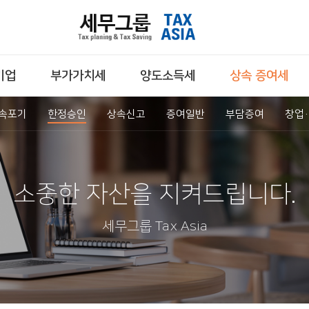
기업
부가가치세
양도소득세
상속 증여세
속포기
한정승인
상속신고
증여일반
부담증여
창업
소중한 자산을 지켜드립니다.
세무그룹 Tax Asia