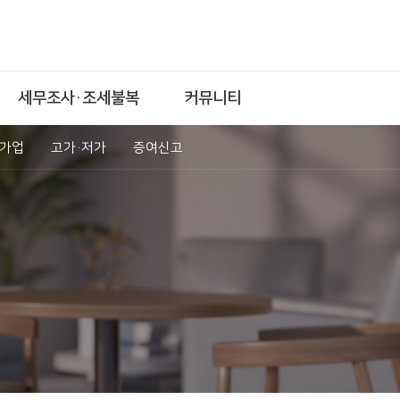
세무조사·조세불복
커뮤니티
·가업
고가·저가
증여신고