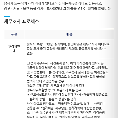
납세자 또는 납세자와 거래가 있다고 인정되는자등을 상대로 질문하고,
장부ㆍ서류ㆍ물건 등을 검사ㆍ조사하거나 그 제출을 명하는 행위를 말합니다.
세무조사 프로세스
구 분
내 용
필요시 보통1~3일간 실시하며, 현장확인은 세무조사가 아니므로
현장확인
중복 조사 금지 규정에 위배되지 않으며, 금융조사를 실시할 수
⬇
없음
❑
정기세무조사
: 사전통지 원칙, 예외적 사전통지 생략가능
①국세청장이 납세자의 신고 내용에 대하여 과세자료, 세무정보
및 외감법률에 따른 감사의견, 외부감사 실시내용 등 회계성실도
자료 등을 고려하여 정기적으로 성실도를 분석한 결과 불성실
혐의가 있다고 인정하는 경우
②최근 4과세기간 세무조사 받지 아니한 경우
③무작위추출방식으로 표본조사 하는 경우
➧ 신고성실도평가 : 평가대상법인과 유사한 매출액과 업종별로
그룹화해 동일 그룹별로 성실도를 평가
하며 성실도 평가요소는 매출액과 신고소득, 접대비, 사적경비,
업종별 주요원가비율, 세부담률, 생계가족의 재산변동상황,
소비수준, 특수관계자 간 내부거래금액의 과다여부, 적격증빙
수취비율, 부실거래비율, 원천징수 이행률, 납세의무 이행