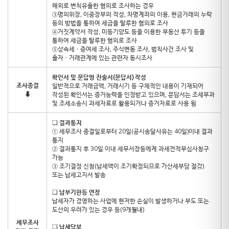
해외로 변칙유출한 혐의로 조사하는 경우
③명의위장, 이중장부의 작성, 차명계좌의 이용, 현금거래의 누락
등의 방법을 통하여 세금을 탈루한 혐의로 조사
④거짓계약서 작성, 미등기양도 등을 이용한 부동산 투기 등을
통하여 세금을 탈루한 혐의로 조사
⑤상속세ㆍ증여세 조사, 주식변동 조사, 범칙사건 조사 및
출자ㆍ거래관계에 있는 관련자 동시조사
확인서 및 문답형 진술서(문답서) 작성
조사종결
일반적으로 거래금액, 거래시기 등 구체적인 내용이 기재되어
⬇
작성된 확인서는 증거능력을 인정받고 있으며, 문답서는 조세부과
및 조세소송시 과세자료로 활용되거나 증거자료로 사용 됨
❑
결과통지
① 세무조사 종결일로부터 20일(공시송달사유는 40일)이내 결과
통지
② 결과통지 후 30일 이내 세무서장등에게 과세전적부심사청구
가능
③ 조기결정 신청(납세액이 조기확정되므로 가산세부담 절감)
또는 납세고지서 발송
❑
납부기한등 연장
납세자가 경영하는 사업에 현저한 손실이 발생하거나 부도 또는
도산의 우려가 있는 경우 등(9개월내)
세무조사
❑
납세담보