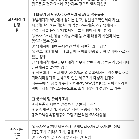
정도등을 평가요소에 포함하는 것으로 알려져있음
❑
비정기 세무조사 : 사전통지 생략(원칙)★★★
조사대상자
①납세자가 세법에서 정하는 신고, 성실신고확인서의 제출,
선정
세금계산서 또는 계산서의 작성∙교부∙제출, 지급명세서의
⬇
작성ㆍ제출 등의 납세협력의무를 이행하지 아니한 경우
②무자료거래, 위장ㆍ가공거래 등 거래 내용이 사실과 다른
혐의가 있는 경우
③ 납세자에 대한 구체적인 탈세 제보가 있는 경우
④ 신고 내용에 탈루나 오류의 혐의를 인정할 만한 명백한 자료가
있는 경우
⑤ 납세자가 세무공무원에게 직무와 관련하여 금품을 제공하거나
금품제공을 알선한 경우
➧ 실무에서는 탈세제보, 차명계좌, 각종 과세자료, 전산분석자료,
거래처파생자료 분석으로 인한 세무조사 대상자 선정이
대부분이며, 검경의 수사자료 통보, 밀알정보활용, 교차조사자료,
지방국세청 위임조사등으로도 조사대상자가 선정되고 있음
❑
상속세 및 증여세조사
과세표준과 세액을 결정하기 위한 세무조사
➧ 상속재산평가, 사전증여재산, 추정상속재산,
동거주택상속공제등이 가장 기본적인 조사대상임
① 조사유형(일반세무조사, 조세범칙조사) 및 조사방법선택
조사계획
(간편조사, 거래처조사, 금융조사)
수립
② 조사기간 및 조사대상 과세기간 결정