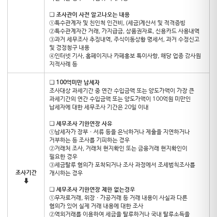
❑
조사관이 사전 알고나오는 내용
①특수관계자 및 친인척 인건비, (세금)계산서 및 적격증빙
②특수관계자간 거래, 가지급금, 상품권자료, 신용카드 사용내역
③과거 세무조사 추징내역, 주식이동상황 명세서, 과거 수정신고
및 경정청구 내용
④인터넷 기사, 홈페이지나 카페홍보 특이사항, 해당 업종 감사원
지적사례 등
❑
100억미만 납세자
조사대상 과세기간 중 연간 수입금액 또는 양도가액이 가장 큰
과세기간의 연간 수입금액 또는 양도가액이 100억원 미만인
납세자에 대한 세무조사 기간은 20일 이내
❑
세무조사 기한연장 사유
①납세자가 장부ㆍ서류 등을 은닉하거나 제출을 지연하거나
거부하는 등 조사를 기피하는 경우
②거래처 조사, 거래처 현지확인 또는 금융거래 현지확인이
필요한 경우
③세금탈루 혐의가 포착되거나 조사 과정에서 조세범칙조사를
조사기간
개시하는 경우
⬇
❑
세무조사 기한연장 제한 없는경우
①무자료거래, 위장ㆍ가공거래 등 거래 내용이 사실과 다른
혐의가 있어 실제 거래 내용에 대한 조사
②역외거래를 이용하여 세금을 탈루하거나 국내 탈루소득을