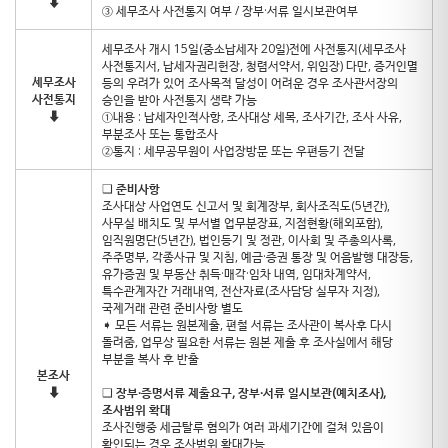
⬇
③ 세무조사 사전통지 여부 / 장부·서류 일시보관여부
세무조사 개시 15일(중소납세자 20일)전에 사전통지(세무조사
사전통지서, 납세자권리헌장, 청렴서약서, 위임장) 다만, 증거인멸
세무조사
등의 우려가 있어 조사목적 달성이 어려운 경우 조사관서장의
사전통지
승인을 받아 사전통지 생략 가능
⬇
①내용 : 납세자인적사항, 조사대상 세목, 조사기간, 조사 사유,
부분조사 또는 통합조사
②통지 : 세무공무원이 사업장방문 또는 우편등기 전달
❑
준비사항
조사대상 사업연도 신고서 및 회계장부, 회사조직도(5년간),
사무실 배치도 및 부서별 업무분장표, 지점현황(해외포함),
임직원명단(5년간), 법인등기 및 정관, 이사회 및 주총의사록,
주주명부, 각종사규 및 지침, 예금·증권 통장 및 어음발행 대장등,
유가증권 및 부동산 취득·매각·임차 내역, 임대차계약서,
특수관계자간 거래내역, 전산자료(조사담당 실무자 지정),
국제거래 관련 준비사항 별도
➧ 모든 서류는 원본제출, 편철 서류는 조사관이 복사후 다시
돌려줌, 업무상 필요한 서류는 원본 제출 후 조사실에서 해당
부분을 복사 후 반출
본조사
⬇
❑
장부∙증명서류 제출요구, 장부∙서류 일시보관(예치조사),
조사범위 확대
조사진행중 세금탈루 혐의가 여러 과세기간에 걸쳐 있음이
확인되는 경우 조사범위 확대가능