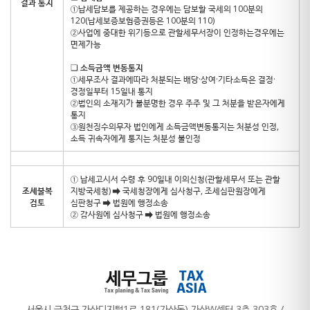
결과 통지
①납세담보를 제공하는 경우에는 담보할 국세의 100분의
120(납세보증보험증권등은 100분의 110)
②사업에 중대한 위기등으로 관할세무서장이 인정하는경우에는
면제가능
❑
소득금액 변동통지
①세무조사 결과에따라 처분되는 배당·상여·기타소득은 결정·
경정일부터 15일내 통지
②법인의 소재지가 불분명한 경우 주주 및 그 처분을 받은자에게
통지
③원천징수의무자 법인에게 소득금액변동통지는 처분성 인정,
소득 귀속자에게 통지는 처분성 불인정
① 납세고시서 수령 후 90일내 이의신청(관할세무서 또는 관할
조세불복
지방국세청) ➡ 국세청장에게 심사청구, 조세심판원장에게
검토
심판청구 ➡ 법원에 행정소송
② 감사원에 심사청구 ➡ 법원에 행정소송
서울시 금천구 가산디지털1로 181(가산동) 가산W센터 3층 303호 /