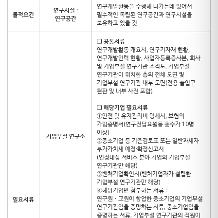
연구개발활동을 수행해 나가는데 있어서
연구시설 ·
물적요건
필수적인 독립된 연구공간과 연구시설을
연구공간
보유하고 있을 것
❑
공통서류
연구개발활동 개요서, 연구기자재 현황,
연구개발인력 현황, 사업자등록증사본, 회사
및 기업부설 연구기관 조직도, 기업부설
연구기관이 위치한 층의 전체 도면 및
기업부설 연구기관 내부 도면(전용 출입구
현판 및 내부 사진 포함)
❑
해당기업 필요서류
①안전 및 유지관리비 명세서, 보험의
가입증명서(연구전담요원등 총수가 10명
이상)
기업부설 연구소
②중소기업 등 기준검토표 또는 일반과세자
부가가치세 예정·확정신고서
(인정대상 서비스 분야 기업의 기업부설
연구기관만 해당)
③벤처기업확인서(벤처기업자가 설립한
기업부설 연구기관만 해당)
④해당기업만 첨부하는 서류 :
연구원ㆍ교원이 창업한 중소기업의 기업부설
필요서류
연구기관임을 증명하는 서류, 중소기업임을
증명하는 서류, 기업부설 연구기관의 직원이