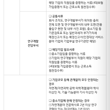
해당 기업의 직원임을 증명하는 서류(4대보험
가입증명서 또는 근로소득 원천징수부)
❑
공통서류
회사 조직도, 연구개발부서가 위치한 층의
전체 도면 및 연구개발부서의 내부 도면(전용
출입구 현판 및 내부 사진 포함), 중소기업 등
기준검토표 또는 일반과세자 부가가치세
예정신고서 또는 확정신고서(인정대상 서비스
연구개발
분야 기업의 기업부설 연구기관만 해당)
전담부서
❑
해당기업 필요서류
①중소기업임을 증명하는 서류
②기업의 연구개발부서 직원이 해당 기업의
직원임을 증명하는 서류
(4대보험 가입증명서 또는 근로소득
원천징수부)
❑
기업규모 등에 관계없이 모두 인정되는
경우
자연계(자연과학·공학·의학계열)분야 학사
이상인 자, 기술·기능분야 기사 이상인 자
❑
중소기업에 한해 인정되는 경우
①자연계분야 전문학사로 2년 이상 연구
경력이 있는 자(3년제는 1년 이상)