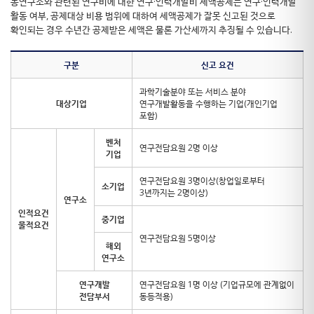
동연구소와 관련된 연구비에 대한 연구·인력개발비 세액공제는 연구·인력개발
활동 여부, 공제대상 비용 범위에 대하여 세액공제가 잘못 신고된 것으로
확인되는 경우 수년간 공제받은 세액은 물론 가산세까지 추징될 수 있습니다.
구분
신고 요건
과학기술분야 또는 서비스 분야
대상기업
연구개발활동을 수행하는 기업(개인기업
포함)
벤처
연구전담요원 2명 이상
기업
연구전담요원 3명이상(창업일로부터
소기업
3년까지는 2명이상)
연구소
인적요건
중기업
물적요건
연구전담요원 5명이상
해외
연구소
연구개발
연구전담요원 1명 이상 (기업규모에 관계없이
전담부서
동등적용)