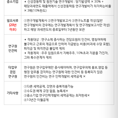
중소기업
➧ 신성장동력 및 원천기술 연구개발비 : 당기발생액 ✕ 30% +
해당과세연도 매출액에서 신성장동력등 연구개발비가 차지하는비율
✕ 3배(10%한도)
필요서류
①연구개발계획서 ②연구개발보고서 ③연구노트를 작성(일반
(20년
연구개발비의 경우에는 연구개발계획서 및 연구개발보고서만 작성)
이후)
하고 해당 과세연도의 종료일부터 5년동안 보관
➧ 적용대상 : 연구소에 종사하는 전담요원의 인건비, 명칭여하에
불구하고 근로의 제공으로 인하여 지급받는 비용(비과세 수당 포함),
연구원
퇴직금 및 퇴직연금 불입액 제외
인건비
➧ 적용제외 : 주주 임원으로서 지배주주, 10%초과 지분을 가진자,
그와 특수관계자 제외
타업무
연구원은 연구업무에만 종사해야하며, 연구업무외에 홍보,영업 등
겸업
행정 업무를 겸직하는 연구원에 대한 인건비 등 등록되지 않은
연구원
연구원의 인건비는 연구 인력개발비 세액공제 ✕
①다른 세액공제, 감면과 중복적용가능
②수도권 배제 규정 없음, 농특세✕
기타사항
③중소기업 연구인력개발비 세액공제는 최저한세✕
④10년간 이월공제