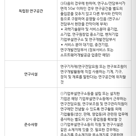
③다음의 경우에 한하여, 연구소/전담부서가
면적 50㎡ 이하인 경우 연구공간을 별도의
독립된 연구공간
출입문을 갖추지 않고 다른 부서와 칸막이
등으로 구분하여 운영할 수있음 (연구소/
전담부서 현판을 칸막이에 부착)
➧ 과학기술분야 및 서비스분야 중기업,
소기업, 연구원창업 중소기업, 벤처기업
기업부설연구소 및 연구개발전담부서
➧ 서비스 분야 대기업, 중견기업,
연구개발전담부서 (정보서비스 또는
소프트웨어개발공급 업종만 해당)
연구기자재(연구전담요원 또는 연구보조원이
연구개발활동에 직접 사용하는 기계, 기구,
연구시설
장치 및 재료를 말한다)는 연구공간에 위치할
것
①기업부설연구소등을 설립 또는 설치한
기업은 해당 기업부설연구소등에서 근무하는
연구전담요원, 연구보조원 및 연구관리직원이
연구에만 전념할 수 있도록 연구활동 외에
기업활동(생산, 판매, 영업등)과 관련된 업무에
종사하는 별도의 상시 종업원을 확보할 것
준수사항
②기업부설연구소등의 직원 및 연구시설은
같은 소재지에 있을 것. 필요한 경우에는
주소지를 주소재지와 부소재지로 구분하여