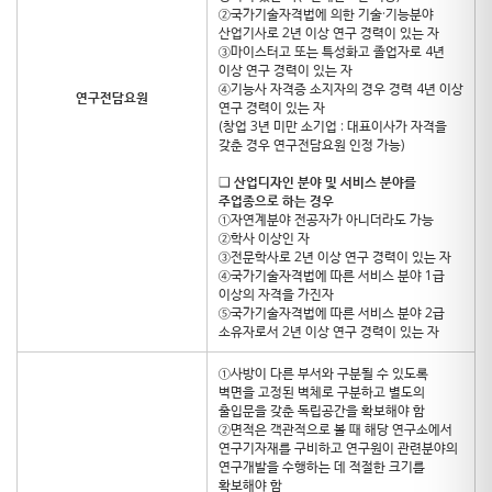
②국가기술자격법에 의한 기술·기능분야
산업기사로 2년 이상 연구 경력이 있는 자
③마이스터고 또는 특성화고 졸업자로 4년
이상 연구 경력이 있는 자
④기능사 자격증 소지자의 경우 경력 4년 이상
연구전담요원
연구 경력이 있는 자
(창업 3년 미만 소기업 : 대표이사가 자격을
갖춘 경우 연구전담요원 인정 가능)
❑
산업디자인 분야 및 서비스 분야를
주업종으로 하는 경우
①자연계분야 전공자가 아니더라도 가능
②학사 이상인 자
③전문학사로 2년 이상 연구 경력이 있는 자
④국가기술자격법에 따른 서비스 분야 1급
이상의 자격을 가진자
⑤국가기술자격법에 따른 서비스 분야 2급
소유자로서 2년 이상 연구 경력이 있는 자
①사방이 다른 부서와 구분될 수 있도록
벽면을 고정된 벽체로 구분하고 별도의
출입문을 갖춘 독립공간을 확보해야 함
②면적은 객관적으로 볼 때 해당 연구소에서
연구기자재를 구비하고 연구원이 관련분야의
연구개발을 수행하는 데 적절한 크기를
확보해야 함